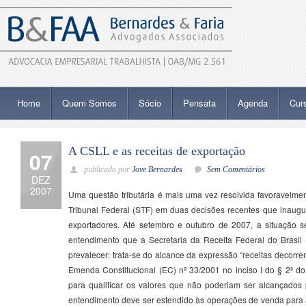
Home
Quem Somos
Sócio
Pensata
Agenda
Cur
A CSLL e as receitas de exportação
07
publicado por
Jove Bernardes
Sem Comentários
DEZ
2007
Uma questão tributária é mais uma vez resolvida favoravelme
Tribunal Federal (STF) em duas decisões recentes que inaug
exportadores. Até setembro e outubro de 2007, a situação se
entendimento que a Secretaria da Receita Federal do Brasil
prevalecer: trata-se do alcance da expressão “receitas decorren
Emenda Constitucional (EC) nº 33/2001 no inciso I do § 2º do 
para qualificar os valores que não poderiam ser alcançados p
entendimento deve ser estendido às operações de venda para