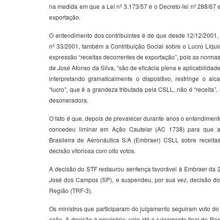
na medida em que a Lei nº 3.173/57 e o Decreto-lei nº 288/67
exportação.
O entendimento dos contribuintes é de que desde 12/12/2001,
nº 33/2001, também a Contribuição Social sobre o Lucro Líqui
expressão “receitas decorrentes de exportação”, pois as norma
de José Afonso da Silva, “são de eficácia plena e aplicabilidad
interpretando gramaticalmente o dispositivo, restringe o al
“lucro”, que é a grandeza tributada pela CSLL, não é “receita”, 
desoneradora.
O fato é que, depois de prevalecer durante anos o entendime
concedeu liminar em Ação Cautelar (AC 1738) para que 
Brasileira de Aeronáutica S/A (Embraer) CSLL sobre receita
decisão vitoriosa com oito votos.
A decisão do STF restaurou sentença favorável à Embraer da 2
José dos Campos (SP), e suspendeu, por sua vez, decisão do 
Região (TRF-3).
Os ministros que participaram do julgamento seguiram voto do 
ação. A decisão é provisória; vale até o julgamento final de Re