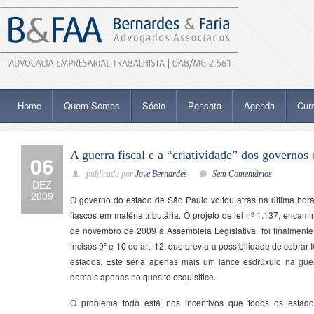
Home
Quem Somos
Sócio
Pensata
Agenda
Cur
A guerra fiscal e a “criatividade” dos governos 
06
publicado por
Jove Bernardes
Sem Comentários
DEZ
2009
O governo do estado de São Paulo voltou atrás na última hora
fiascos em matéria tributária. O projeto de lei nº 1.137, encam
de novembro de 2009 à Assembleia Legislativa, foi finalmente 
incisos 9º e 10 do art. 12, que previa a possibilidade de cobra
estados. Este seria apenas mais um lance esdrúxulo na guerr
demais apenas no quesito esquisitice.
O problema todo está nos incentivos que todos os esta