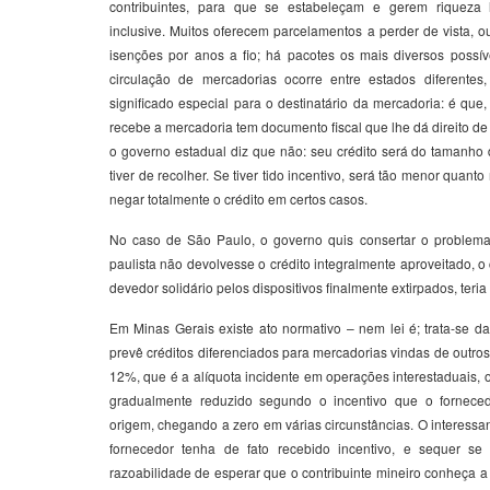
contribuintes, para que se estabeleçam e gerem riqueza 
inclusive. Muitos oferecem parcelamentos a perder de vista, o
isenções por anos a fio; há pacotes os mais diversos poss
circulação de mercadorias ocorre entre estados diferent
significado especial para o destinatário da mercadoria: é que,
recebe a mercadoria tem documento fiscal que lhe dá direito d
o governo estadual diz que não: seu crédito será do tamanho
tiver de recolher. Se tiver tido incentivo, será tão menor quanto
negar totalmente o crédito em certos casos.
No caso de São Paulo, o governo quis consertar o problema c
paulista não devolvesse o crédito integralmente aproveitado, o c
devedor solidário pelos dispositivos finalmente extirpados, teria
Em Minas Gerais existe ato normativo – nem lei é; trata-se 
prevê créditos diferenciados para mercadorias vindas de outros
12%, que é a alíquota incidente em operações interestaduais, o 
gradualmente reduzido segundo o incentivo que o forneced
origem, chegando a zero em várias circunstâncias. O interessa
fornecedor tenha de fato recebido incentivo, e sequer se 
razoabilidade de esperar que o contribuinte mineiro conheça 