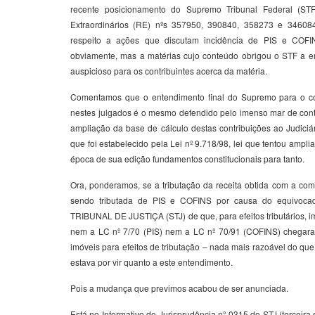
recente posicionamento do Supremo Tribunal Federal (ST
Extraordinários (RE) nºs 357950, 390840, 358273 e 34608
respeito a ações que discutam incidência de PIS e COFIN
obviamente, mas a matérias cujo conteúdo obrigou o STF a e
auspicioso para os contribuintes acerca da matéria.
Comentamos que o entendimento final do Supremo para o con
nestes julgados é o mesmo defendido pelo imenso mar de cont
ampliação da base de cálculo destas contribuições ao Judiciári
que foi estabelecido pela Lei nº 9.718/98, lei que tentou ampl
época de sua edição fundamentos constitucionais para tanto.
Ora, ponderamos, se a tributação da receita obtida com a co
sendo tributada de PIS e COFINS por causa do equivoc
TRIBUNAL DE JUSTIÇA (STJ) de que, para efeitos tributários, 
nem a LC nº 7/70 (PIS) nem a LC nº 70/91 (COFINS) chegara
imóveis para efeitos de tributação – nada mais razoável do qu
estava por vir quanto a este entendimento.
Pois a mudança que previmos acabou de ser anunciada.
Está no Informativo de Jurisprudência nº 0315 do STJ (terceira 