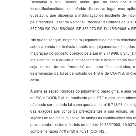
Ressaltou o Min. Relator, ainda, que, no caso dos aut
inconstitucionalidade do referido dispositivo legal, mas ap
questão, o que dispensa a instauração de incidente de incon
pela recorrida Fazenda Nacional. Precedentes citados do STF:
357.950-RS, DJ 15/8/2006; RE 358.273-RS, DJ 15/8/2006, e R
Isto quer dizer que, no primeiro julgamento de matéria relacio
sobre a venda de imóveis depois dos julgamentos efetuados
majoração do conceito operado pela Lei nº 9.718/98, o STJ já
mais continuar a aplicar automaticamente o entendimento que 
seja, deixou de ser “verdade” que, para fins tributários, 
determinação da base de cálculo de PIS e de COFINS, imóv
coisa.
À parte as especificidades do julgamento paradigma, e uma v
de PIS e COFINS já foi analisada pelo STF e esta corte afirm
não pode ser mudado tal como queria a Lei nº 9.718/98, é de rig
das exações aos conceitos pré-existentes à sua edição, ou s
sujeitos ao regime cumulativo de ambas as contribuições são r
previamente existente às leis ordinárias 10.833/2003, 10.637/
complementares 7/70 (PIS) e 70/91 (COFINS).