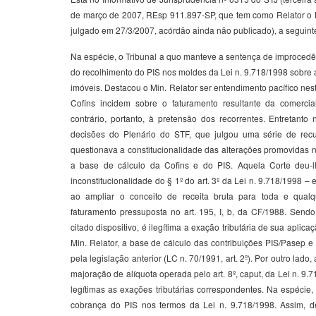
de março de 2007, REsp 911.897-SP, que tem como Relator o
julgado em 27/3/2007, acórdão ainda não publicado), a seguinte
Na espécie, o Tribunal a quo manteve a sentença de improcedên
do recolhimento do PIS nos moldes da Lei n. 9.718/1998 sobre 
imóveis. Destacou o Min. Relator ser entendimento pacífico nest
Cofins incidem sobre o faturamento resultante da comercia
contrário, portanto, à pretensão dos recorrentes. Entretant
decisões do Plenário do STF, que julgou uma série de recu
questionava a constitucionalidade das alterações promovidas n
a base de cálculo da Cofins e do PIS. Aquela Corte deu-l
inconstitucionalidade do § 1º do art. 3º da Lei n. 9.718/1998 –
ao ampliar o conceito de receita bruta para toda e qualq
faturamento pressuposta no art. 195, I, b, da CF/1988. Sendo
citado dispositivo, é ilegítima a exação tributária de sua apli
Min. Relator, a base de cálculo das contribuições PIS/Pasep e
pela legislação anterior (LC n. 70/1991, art. 2º). Por outro lado
majoração de alíquota operada pelo art. 8º, caput, da Lei n. 9
legítimas as exações tributárias correspondentes. Na espécie,
cobrança do PIS nos termos da Lei n. 9.718/1998. Assim, d