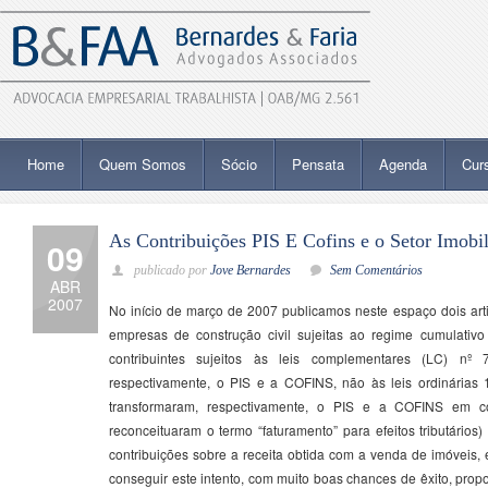
Home
Quem Somos
Sócio
Pensata
Agenda
Cur
As Contribuições PIS E Cofins e o Setor Imobili
09
publicado por
Jove Bernardes
Sem Comentários
ABR
2007
No início de março de 2007 publicamos neste espaço dois ar
empresas de construção civil sujeitas ao regime cumulativ
contribuintes sujeitos às leis complementares (LC) nº 7
respectivamente, o PIS e a COFINS, não às leis ordinárias
transformaram, respectivamente, o PIS e a COFINS em co
reconceituaram o termo “faturamento” para efeitos tributários
contribuições sobre a receita obtida com a venda de imóveis, 
conseguir este intento, com muito boas chances de êxito, prop