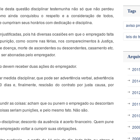
le desta questão disciplinar testemunha não só que não perdeu
Tags
 ainda conquistou o respeito e a consideração de todos,
 cumpriram seus horários com dedicação e disciplina.
aviso pr
 injustificadas, pois há diversas ocasiões em que o empregado falta
leis do 
unição, como ocorre nas férias, nos comparecimentos à Justiça,
de doença, morte de ascendentes ou descendentes, casamento etc.
m ser abonadas pelo empregador.
Arqui
alho devem receber duas ações do empregador.
201
ar medida disciplinar, que pode ser advertência verbal, advertência
201
 dias e, finalmente, rescisão do contrato por justa causa, por
201
undir as coisas: acham que ou punem o empregado ou descontam
201
coisas seriam punições, e pelo mesmo fato. Não são.
201
disciplinar, desconto da ausência é acerto financeiro. Quem pune
200
 empregado voltar a cumprir suas obrigações.
200
tar ausência – a partir de 11 min do dia, toda falta ou atraso é