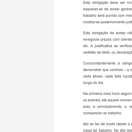
Esta obrigação deve ser inc
esquecer-se de avisar gerará
trabalho será punido com med
mostrar-se posteriormente jus
Esta obrigação de avisar não
renegocie prazos com cliente
etc. A justificativa se veri
certidão de óbito, ou declaraç
Concomitantemente à obrig
demonstrar que controla – a 
cada atraso, cada falta inju
longo do dia.
Na primeira meia hora seguin
os eventos até aquele momento
elas, e principalmente, a 
comparecer ao trabalho.
Isto se faz de modo rápido e 
mesa de trabalho. No site d