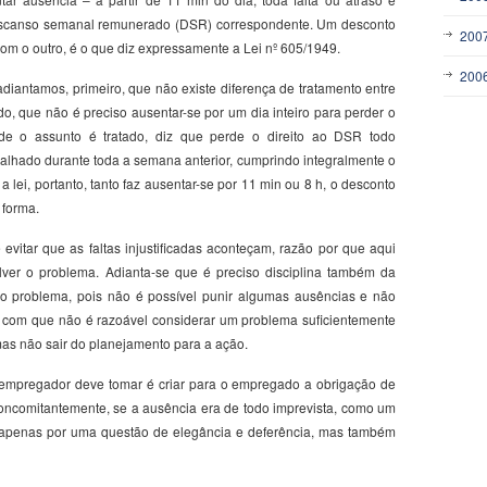
escanso semanal remunerado (DSR) correspondente. Um desconto
200
om o outro, é o que diz expressamente a Lei nº 605/1949.
200
iantamos, primeiro, que não existe diferença de tratamento entre
do, que não é preciso ausentar-se por um dia inteiro para perder o
de o assunto é tratado, diz que perde o direito ao DSR todo
alhado durante toda a semana anterior, cumprindo integralmente o
a lei, portanto, tanto faz ausentar-se por 11 min ou 8 h, o desconto
 forma.
 evitar que as faltas injustificadas aconteçam, razão por que aqui
lver o problema. Adianta-se que é preciso disciplina também da
 o problema, pois não é possível punir algumas ausências e não
 com que não é razoável considerar um problema suficientemente
mas não sair do planejamento para a ação.
 empregador deve tomar é criar para o empregado a obrigação de
oncomitantemente, se a ausência era de todo imprevista, como um
ão apenas por uma questão de elegância e deferência, mas também