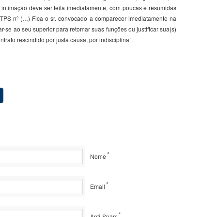
a intimação deve ser feita imediatamente, com poucas e resumidas
, CTPS nº (…) Fica o sr. convocado a comparecer imediatamente na
-se ao seu superior para retomar suas funções ou justificar sua(s)
ntrato rescindido por justa causa, por indisciplina”.
*
Nome
*
Email
*
Anti-Spam