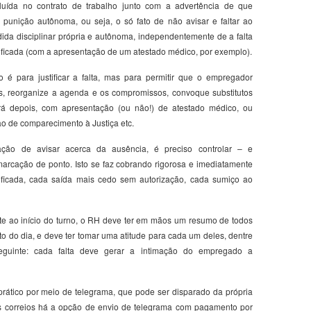
luída no contrato de trabalho junto com a advertência de que
 punição autônoma, ou seja, o só fato de não avisar e faltar ao
ida disciplinar própria e autônoma, independentemente de a falta
tificada (com a apresentação de um atestado médico, por exemplo).
 é para justificar a falta, mas para permitir que o empregador
s, reorganize a agenda e os compromissos, convoque substitutos
ficará depois, com apresentação (ou não!) de atestado médico, ou
ão de comparecimento à Justiça etc.
ação de avisar acerca da ausência, é preciso controlar – e
marcação de ponto. Isto se faz cobrando rigorosa e imediatamente
stificada, cada saída mais cedo sem autorização, cada sumiço ao
te ao início do turno, o RH deve ter em mãos um resumo de todos
 do dia, e deve ter tomar uma atitude para cada um deles, dentre
seguinte: cada falta deve gerar a intimação do empregado a
prático por meio de telegrama, que pode ser disparado da própria
os correios há a opção de envio de telegrama com pagamento por