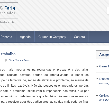
Pensata
Agenda
Cursos in Company
Contato
o trabalho
Artigo
s
Sem Comentários
Guerra F
ares mais importantes na rotina das empresas é a das faltas
o, que causam severas perdas de produtividade e põem os
Diferenc
pé na tentativa de, senão de eliminar o problema, ao menos de
construç
tro de limites razoáveis. Não são poucos os empregadores, porém,
ar com o problema, minimizam a importância das faltas, que por
ias seguidos. Preferem fingir que também não veem os reiterados
Crédito
do INS
para resolver questões particulares, as saídas mais cedo ao final