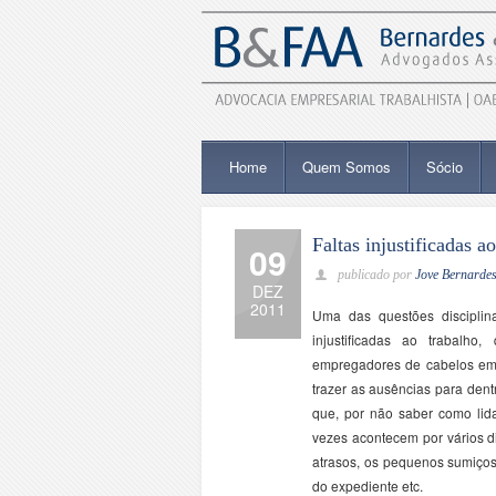
Home
Quem Somos
Sócio
Faltas injustificadas a
09
publicado por
Jove Bernarde
DEZ
2011
Uma das questões disciplin
injustificadas ao trabalh
empregadores de cabelos em 
trazer as ausências para den
que, por não saber como lid
vezes acontecem por vários d
atrasos, os pequenos sumiços 
do expediente etc.