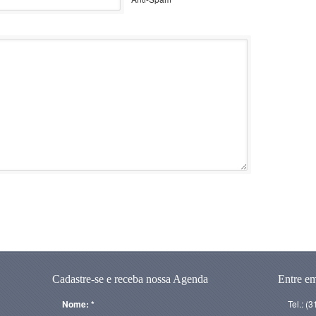
Cadastre-se e receba nossa Agenda
Entre e
Nome: *
Tel.: (