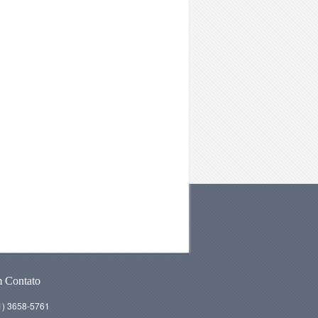
m Contato
31) 3658-5761