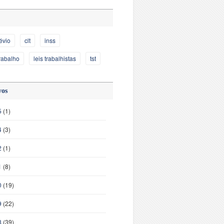
évio
clt
inss
trabalho
leis trabalhistas
tst
vos
5
(1)
4
(3)
2
(1)
1
(8)
0
(19)
9
(22)
8
(39)