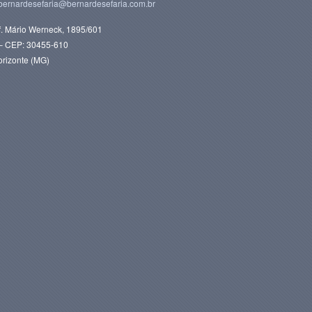
bernardesefaria@bernardesefaria.com.br
f. Mário Werneck, 1895/601
s – CEP: 30455-610
orizonte (MG)