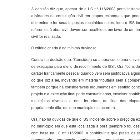
A decisão diz que, apesar de a LC nº 116/2003 permitir fracio
atividades da construção civil em etapas estanques que pod
diferentes e ter seus impostos recolhidos neles, todo o ISS i
referentes à obra civil devem ser recolhidos em favor de um ú
civil for realizada.
O critério criado é no mínimo duvidoso.
Consta na decisão que: “Considera-se a obra como uma univer
de execução para efeito de recolhimento de ISS”. Ora, “consider
caráter francamente pessoal quando vem sem justificativa algu
do que diz a lei, inovando em matéria tributária sem a compet
também porque há consideráveis argumentos em sentido contrá
projeto e a execução final pode consumir anos, envolver contri
municípios diversos e nem ter claro, ao final das etap
propriamente dita, em que município ela ocorrerá.
Ora, não há dúvidas de que o ISS incidente sobre o preço da ex
no município em que está localizada a obra (sempre o foi, des
com base na LC nº 116/2003, o contribuinte que presta os se
(engenharia, agronomia, agrimensura, arquitetura, geol