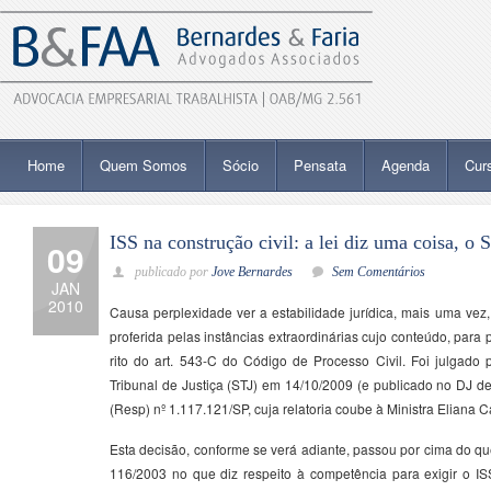
Home
Quem Somos
Sócio
Pensata
Agenda
Cur
ISS na construção civil: a lei diz uma coisa, o 
09
publicado por
Jove Bernardes
Sem Comentários
JAN
2010
Causa perplexidade ver a estabilidade jurídica, mais uma vez,
proferida pelas instâncias extraordinárias cujo conteúdo, para 
rito do art. 543-C do Código de Processo Civil. Foi julgado
Tribunal de Justiça (STJ) em 14/10/2009 (e publicado no DJ d
(Resp) nº 1.117.121/SP, cuja relatoria coube à Ministra Eliana 
Esta decisão, conforme se verá adiante, passou por cima do qu
116/2003 no que diz respeito à competência para exigir o IS