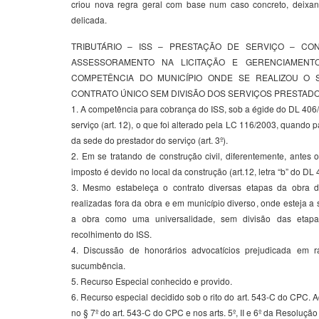
criou nova regra geral com base num caso concreto, deixan
delicada.
TRIBUTÁRIO – ISS – PRESTAÇÃO DE SERVIÇO – CON
ASSESSORAMENTO NA LICITAÇÃO E GERENCIAMENT
COMPETÊNCIA DO MUNICÍPIO ONDE SE REALIZOU O
CONTRATO ÚNICO SEM DIVISÃO DOS SERVIÇOS PRESTADO
1. A competência para cobrança do ISS, sob a égide do DL 406/
serviço (art. 12), o que foi alterado pela LC 116/2003, quando 
da sede do prestador do serviço (art. 3º).
2. Em se tratando de construção civil, diferentemente, antes 
imposto é devido no local da construção (art.12, letra “b” do DL 
3. Mesmo estabeleça o contrato diversas etapas da obra d
realizadas fora da obra e em município diverso, onde esteja a
a obra como uma universalidade, sem divisão das etapa
recolhimento do ISS.
4. Discussão de honorários advocatícios prejudicada em 
sucumbência.
5. Recurso Especial conhecido e provido.
6. Recurso especial decidido sob o rito do art. 543-C do CPC. 
no § 7º do art. 543-C do CPC e nos arts. 5º, II e 6º da Resolução