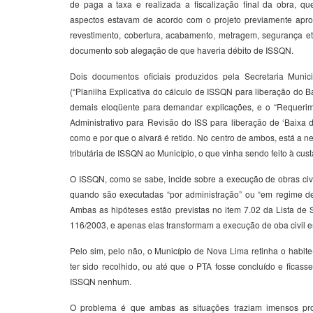
de paga a taxa e realizada a fiscalização final da obra, q
aspectos estavam de acordo com o projeto previamente aprova
revestimento, cobertura, acabamento, metragem, segurança etc
documento sob alegação de que haveria débito de ISSQN.
Dois documentos oficiais produzidos pela Secretaria Mun
(“Planilha Explicativa do cálculo de ISSQN para liberação do Bai
demais eloqüente para demandar explicações, e o “Requerim
Administrativo para Revisão do ISS para liberação de ‘Baixa d
como e por que o alvará é retido. No centro de ambos, está a n
tributária de ISSQN ao Município, o que vinha sendo feito à custa
O ISSQN, como se sabe, incide sobre a execução de obras civ
quando são executadas “por administração” ou “em regime d
Ambas as hipóteses estão previstas no item 7.02 da Lista de
116/2003, e apenas elas transformam a execução de oba civil 
Pelo sim, pelo não, o Município de Nova Lima retinha o habite
ter sido recolhido, ou até que o PTA fosse concluído e ficass
ISSQN nenhum.
O problema é que ambas as situações traziam imensos pr