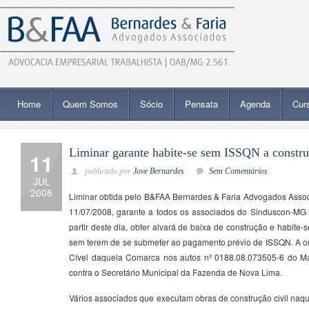
Home
Quem Somos
Sócio
Pensata
Agenda
Cur
Liminar garante habite-se sem ISSQN a constr
11
publicado por
Jove Bernardes
Sem Comentários
JUL
2008
Liminar obtida pelo B&FAA Bernardes & Faria Advogados Associa
11/07/2008, garante a todos os associados do Sinduscon-MG
partir deste dia, obter alvará de baixa de construção e habite-s
sem terem de se submeter ao pagamento prévio de ISSQN. A ord
Cível daquela Comarca nos autos nº 0188.08.073505-6 do 
contra o Secretário Municipal da Fazenda de Nova Lima.
Vários associados que executam obras de construção civil naqu