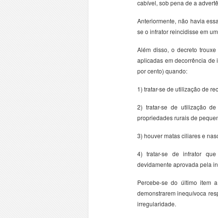
cabível, sob pena de a advert
Anteriormente, não havia ess
se o infrator reincidisse em um
Além disso, o decreto troux
aplicadas em decorrência de i
por cento) quando:
1) tratar-se de utilização de 
2) tratar-se de utilização 
propriedades rurais de pequen
3) houver matas ciliares e na
4) tratar-se de infrator qu
devidamente aprovada pela inst
Percebe-se do último item 
demonstrarem inequívoca res
irregularidade.