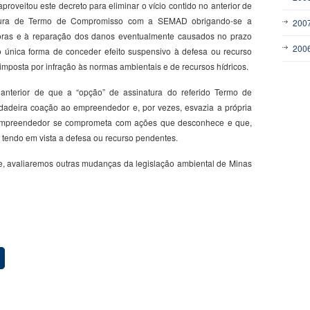
aproveitou este decreto para eliminar o vício contido no anterior de
inatura de Termo de Compromisso com a SEMAD obrigando-se a
200
doras e à reparação dos danos eventualmente causados no prazo
200
o única forma de conceder efeito suspensivo à defesa ou recurso
imposta por infração às normas ambientais e de recursos hídricos.
anterior de que a “opção” de assinatura do referido Termo de
dadeira coação ao empreendedor e, por vezes, esvazia a própria
empreendedor se comprometa com ações que desconhece e que,
tendo em vista a defesa ou recurso pendentes.
, avaliaremos outras mudanças da legislação ambiental de Minas