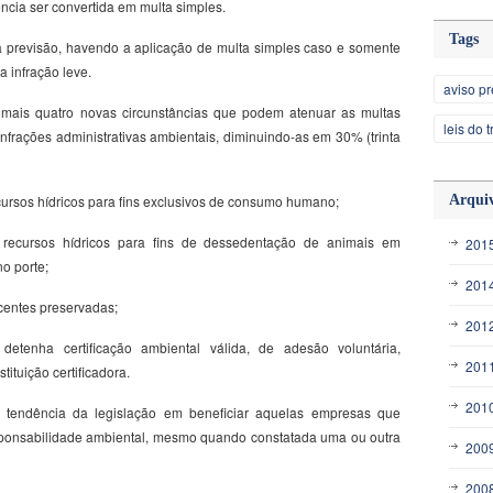
ência ser convertida em multa simples.
Tags
a previsão, havendo a aplicação de multa simples caso e somente
a infração leve.
aviso pr
e mais quatro novas circunstâncias que podem atenuar as multas
leis do 
nfrações administrativas ambientais, diminuindo-as em 30% (trinta
recursos hídricos para fins exclusivos de consumo humano;
Arqui
de recursos hídricos para fins de dessedentação de animais em
201
o porte;
201
scentes preservadas;
201
e detenha certificação ambiental válida, de adesão voluntária,
201
ituição certificadora.
201
a tendência da legislação em beneficiar aquelas empresas que
ponsabilidade ambiental, mesmo quando constatada uma ou outra
200
200