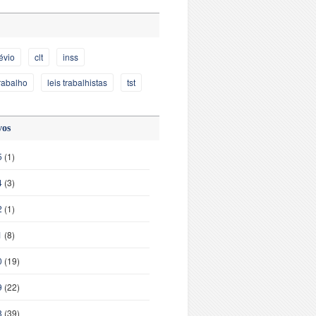
évio
clt
inss
trabalho
leis trabalhistas
tst
vos
5
(1)
4
(3)
2
(1)
1
(8)
0
(19)
9
(22)
8
(39)