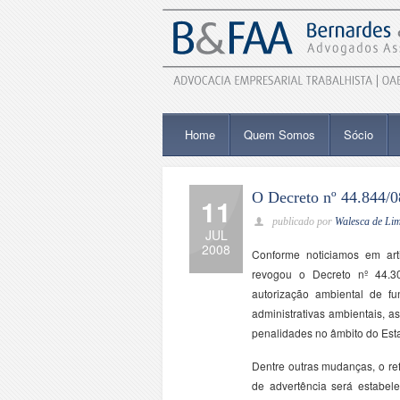
Home
Quem Somos
Sócio
O Decreto nº 44.844/0
11
publicado por
Walesca de Li
JUL
2008
Conforme noticiamos em arti
revogou o Decreto nº 44.3
autorização ambiental de fu
administrativas ambientais, 
penalidades no âmbito do Est
Dentre outras mudanças, o ref
de advertência será estabele