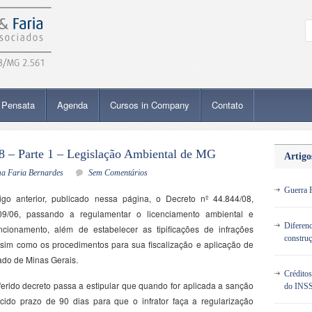
Pensata
Agenda
Cursos in Company
Contato
8 – Parte 1 – Legislação Ambiental de MG
Artigo
ma Faria Bernardes
Sem Comentários
Guerra F
go anterior, publicado nessa página, o Decreto nº 44.844/08,
09/06, passando a regulamentar o licenciamento ambiental e
Diferenc
ncionamento, além de estabelecer as tipificações de infrações
construç
assim como os procedimentos para sua fiscalização e aplicação de
ado de Minas Gerais.
Crédito
erido decreto passa a estipular que quando for aplicada a sanção
do INS
cido prazo de 90 dias para que o infrator faça a regularização