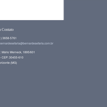
m Contato
31) 3658-5761
bernardesefaria@bernardesefaria.com.br
f. Mário Werneck, 1895/601
s – CEP: 30455-610
orizonte (MG)